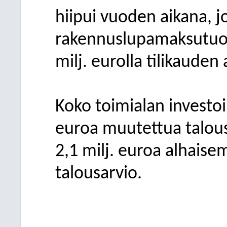
hiipui vuoden aikana, j
rakennuslupamaksutuott
milj. eurolla tilikauden 
Koko toimialan investoin
euroa muutettua talous
2,1 milj. euroa alhais
talousarvio.