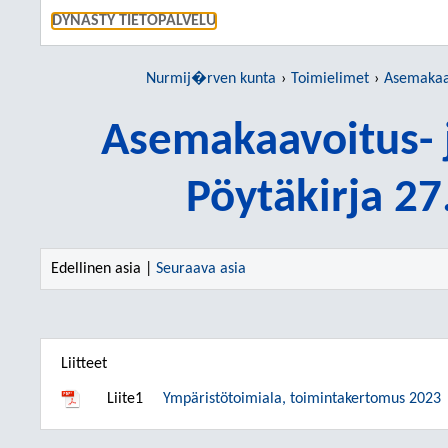
SIIRRY S
DYNASTY TIETOPALVELU
Nurmij�rven kunta
Toimielimet
Asemakaavo
Asemakaavoitus- 
Pöytäkirja 2
Edellinen asia |
Seuraava asia
Liitteet
Liite1
Ympäristötoimiala, toimintakertomus 2023