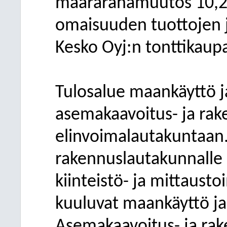
määrärahamuutos 10,2 m
omaisuuden tuottojen j
Kesko Oyj:n tonttikaup
Tulosalue maankäyttö j
asemakaavoitus- ja ra
elinvoimalautakuntaan.
rakennuslautakunnalle
kiinteistö- ja mittaust
kuuluvat maankäyttö ja 
Asemakaavoitus- ja ra