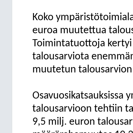
Koko ympäristötoimialan
euroa muutettua talou
Toimintatuottoja kertyi
talousarviota enemmän, 
muutetun talousarvion 0
Osavuosikatsauksissa y
talousarvioon tehtiin 
9,5 milj. euron talous