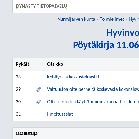
SIIRRY S
DYNASTY TIETOPALVELU
Nurmijärven kunta
Toimielimet
Hyvi
Hyvinvo
Pöytäkirja 11.06
Pykälä
Otsikko
28
Kehitys- ja keskusteluasiat
29
Valtuustoaloite perheitä koskevasta kokonaisva
30
Otto-oikeuden käyttäminen viranhaltijoiden p
31
Ilmoitusasiat
Osallistuja