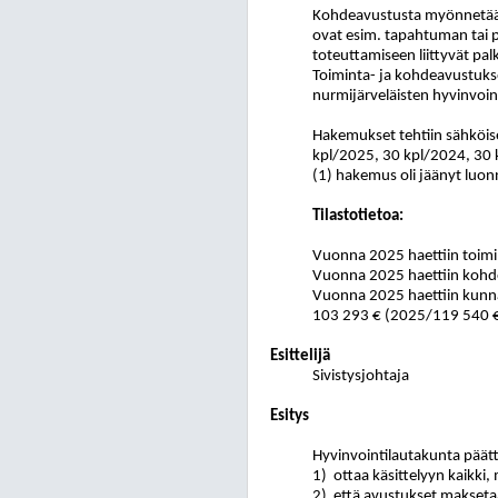
Kohdeavustusta myönnetään en
ovat esim. tapahtuman tai p
toteuttamiseen liittyvät pal
Toiminta- ja kohdeavustukse
nurmijärveläisten hyvinvoint
Hakemukset tehtiin sähköis
kpl/2025, 30 kpl/2024, 30 kp
(1) hakemus oli jäänyt luon
Tilastotietoa:
Vuonna 2025 haettiin toim
Vuonna 2025 haettiin kohd
Vuonna 2025 haettiin kunna
103 293 € (2025/119 540 €
Esittelijä
Sivistysjohtaja
Esitys
Hyvinvointilautakunta päät
1)
ottaa käsittelyyn kaikk
2)
että avustukset makseta