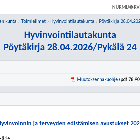
SIIRRY SUORAAN PÄÄSISÄLTÖÖN
NURMIJ�RV
n kunta
Toimielimet
Hyvinvointilautakunta
Pöytäkirja 28.04.20
Hyvinvointilautakunta
Pöytäkirja 28.04.2026/Pykälä 24
Muutoksenhakuohje
(pdf 78.90
yvinvoinnin ja terveyden edistämisen avustukset 20
6
§ 24