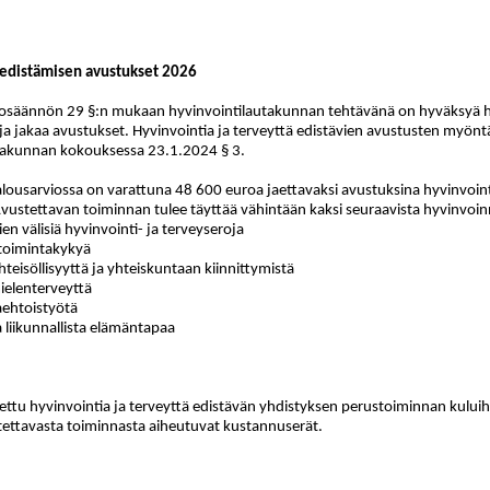
 edistämisen avustukset 2026
osäännön 29 §:n mukaan hyvinvointilautakunnan tehtävänä on hyväksyä hy
ja jakaa avustukset. Hyvinvointia ja terveyttä edistävien avustusten myön
utakunnan kokouksessa 23.1.2024 § 3.
lousarviossa on varattuna 48 600 euroa jaettavaksi avustuksina hyvinvointia
e. Avustettavan toiminnan tulee täyttää vähintään kaksi seuraavista hyvinvoin
n välisiä hyvinvointi- ja terveyseroja
a toimintakykyä
yhteisöllisyyttä ja yhteiskuntaan kiinnittymistä
mielenterveyttä
aehtoistyötä
ja liikunnallista elämäntapaa
ettu hyvinvointia ja terveyttä edistävän yhdistyksen perustoiminnan kuluih
tettavasta toiminnasta aiheutuvat kustannuserät.