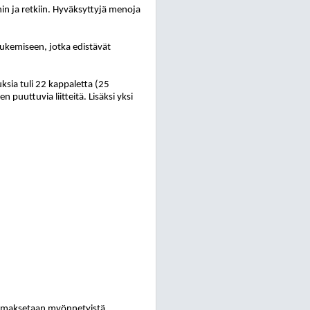
in ja retkiin. Hyväksyttyjä menoja
tukemiseen, jotka edistävät
ia tuli 22 kappaletta (25
puuttuvia liitteitä. Lisäksi yksi
, maksetaan myönnetyistä