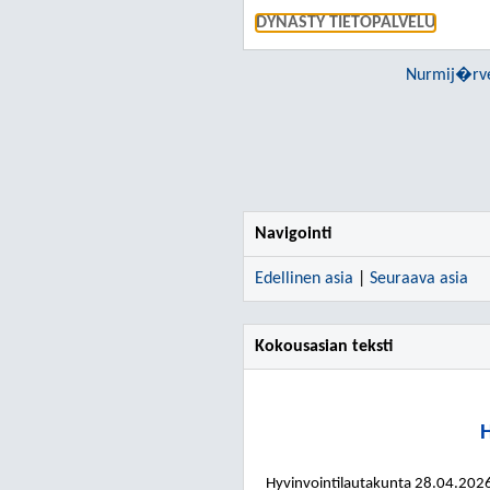
DYNASTY TIETOPALVELU
Nurmij�rve
Navigointi
Edellinen asia
|
Seuraava asia
Kokousasian teksti
H
Hyvinvointilautakunta
28.04.202