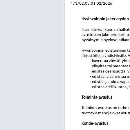
473/02.05.01.02/2026
Hyvinvoinnin ja terveyden
Nurmijärven kunnan hallint
avustusten jakoperusteista 
hyväksyttiin hyvinvointila
Hyvinvoinnin edistämisen ta
järjestöille ja yhdistyksill
- kaventaa väestöryhmie
- ylläpitää tai paranta
- edistää osallisuutta, 
- edistää ja vahvistaa 
- edistää ja tukea vapa
- edistää arkiliikuntaa 
Toiminta-avustus
Toiminta-avustus on tarkoit
tuettavia menoja ovat avus
Kohde-avustus