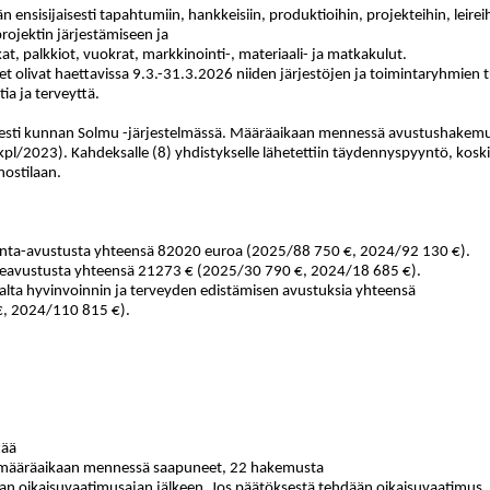
sisijaisesti tapahtumiin, hankkeisiin, produktioihin, projekteihin, leireih
rojektin järjestämiseen ja
kat, palkkiot, vuokrat, markkinointi-, materiaali- ja matkakulut.
t olivat haettavissa 9.3.-31.3.2026 niiden järjestöjen ja toimintaryhmien 
ia ja terveyttä.
esti kunnan Solmu -järjestelmässä. Määräaikaan mennessä avustushakemuks
l/2023). Kahdeksalle (8) yhdistykselle lähetettiin täydennyspyyntö, koskien 
nostilaan.
inta-avustusta yhteensä 82020 euroa (2025/88 750 €, 2024/92 130 €).
eavustusta yhteensä 21273 € (2025/30 790 €, 2024/18 685 €).
lta hyvinvoinnin ja terveyden edistämisen avustuksia yhteensä
, 2024/110 815 €).
tää
i, määräaikaan mennessä saapuneet, 22 hakemusta
an oikaisuvaatimusajan jälkeen. Jos päätöksestä tehdään oikaisuvaatimus