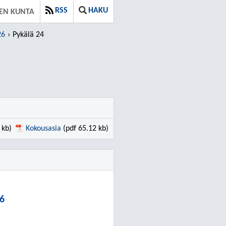
RSS
HAKU
EN KUNTA
26
Pykälä 24
 kb)
Kokousasia
(pdf 65.12 kb)
26