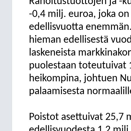
Rahoitustuottojen ja -ku
-0,4
milj. euroa, joka
on 
edellisvuotta enemmän.
hieman edellisestä vuod
laskeneista markkinakor
puolestaan toteutuivat 1
heikompina, johtuen N
palaamisesta normaalille
Poistot asettuivat 25,7 
edellisvuodesta 1,2 milj