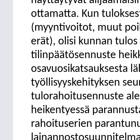
näyttäytyvät alijäämäis
ottamatta. Kun tulokses
(myyntivoitot, muut poi
erät), olisi kunnan tulos
tilinpäätösennuste hei
osavuosikatsauksesta lä
työllisyyskehityksen s
tulorahoitusennuste al
heikentyessä parannust
rahoituserien parantun
lainannostosuunnitelman