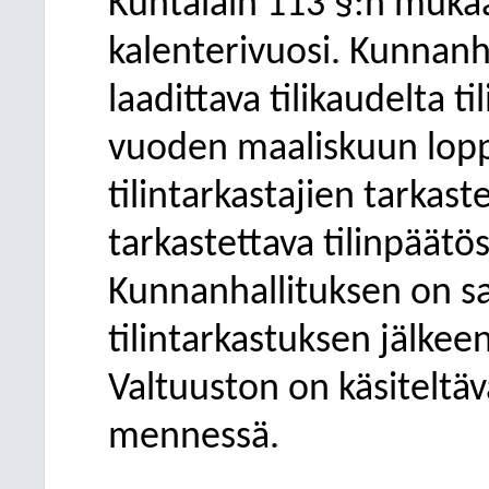
Kuntalain 113 §:n mukaa
kalenterivuosi.
Kunnanha
laadittava
tilikaudelta
ti
vuoden maaliskuun lop
tilintarkastajien tarkast
tarkastettava tilinpää
Kunnanhallituksen on sa
tilintarkastuksen
jälkeen
Valtuuston on käsiteltä
mennessä.