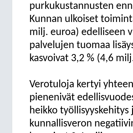
purkukustannusten enn
Kunnan ulkoiset toimint
milj. euroa) edelliseen 
palvelujen tuomaa lisäy
kasvoivat 3,2 % (4,6 milj
Verotuloja kertyi yhtee
pienenivät edellisvuode
heikko työllisyyskehity
kunnallisveron negatiivi