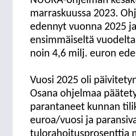
NUUKA-ohjelman kesäku
marraskuussa 2023. Oh
edennyt vuonna 2025 ja
ensimmäiseltä vuodelta 
noin 4,6 milj. euron ede
Vuosi 2025 oli päivitet
Osana ohjelmaa päätety
parantaneet kunnan tilik
euroa/vuosi ja paransiva
tulorahoitusprosenttia 