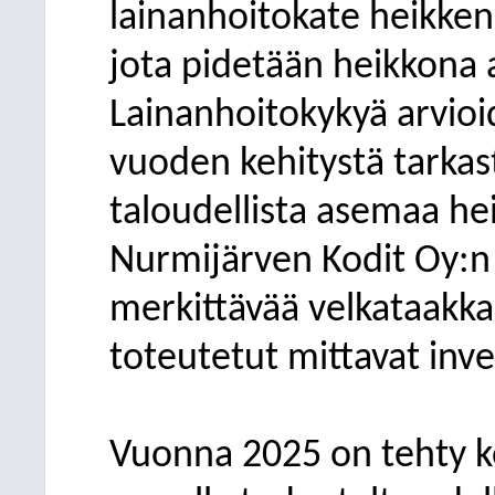
lainanhoitokate heikkeni 
jota pidetään heikkona 
Lainanhoitokykyä arvi
vuoden kehitystä tarkas
taloudellista asemaa h
Nurmijärven Kodit Oy:n 
merkittävää velkataakkaa
toteutetut mittavat inve
Vuonna 2025 on tehty 