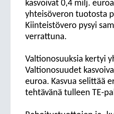
kasvoivat 0,4 milj. euro
yhteisöveron tuotosta pi
Kiinteistövero pysyi sam
verrattuna.
Valtionosuuksia kertyi 
Valtionosuudet kasvoivat
euroa. Kasvua selittää e
tehtävänä tulleen TE-pa