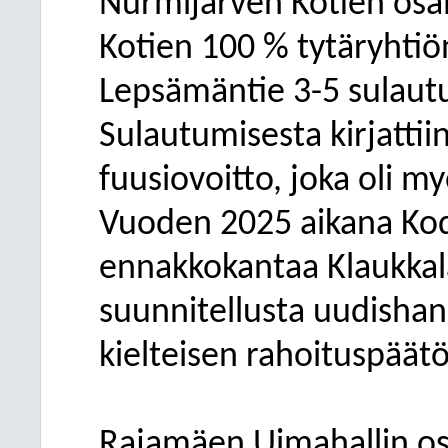
Nurmijärven Kotien osal
Kotien 100 % tytäryhti
Lepsämäntie 3-5 sulautu
Sulautumisesta kirjattiin
fuusiovoitto, joka oli my
Vuoden 2025 aikana Kod
ennakkokantaa Klaukkal
suunnitellusta uudishan
kielteisen rahoituspäätö
Rajamäen Uimahallin os