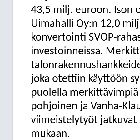
43,5 milj. euroon. Ison
Uimahalli Oy:n 12,0 mil
konvertointi SVOP-rahas
investoinneissa. Merkitt
talonrakennushankkeide
joka otettiin käyttöön s
puolella merkittävimpiä 
pohjoinen ja Vanha-Klau
viimeistelytyöt jatkuva
mukaan.