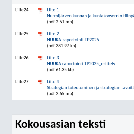
Liite24
Liite 1
Nurmijärven kunnan ja kuntakonsernin tilin
(pdf 2.51 mb)
Liite25
Liite 2
NUUKA-raportointi TP2025
(pdf 381.97 kb)
Liite26
Liite 3
NUUKA raportointi TP2025_erittely
(pdf 61.35 kb)
Liite27
Liite 4
Strategian toteutuminen ja strategian tavoi
(pdf 2.65 mb)
Kokousasian teksti