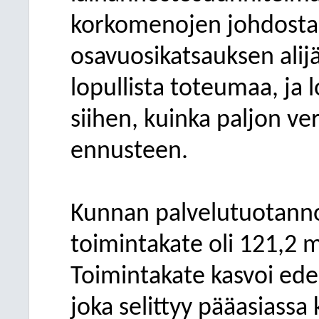
korkomenojen johdosta
osavuosikatsauksen alij
lopullista toteumaa, ja lo
siihen, kuinka paljon ve
ennusteen.
Kunnan palvelutuotann
toimintakate oli 121,2
m
Toimintakate
kasvoi
ede
joka
selittyy
pääasiassa 