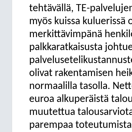
tehtävällä, TE-palveluje
myös kuissa kuluerissä o
merkittävimpänä henkil
palkkaratkaisusta johtuen
palvelusetelikustannust
olivat rakentamisen hei
normaalilla tasolla. Net
euroa alkuperäistä talou
muutettua talousarviot
parempaa toteutumista 