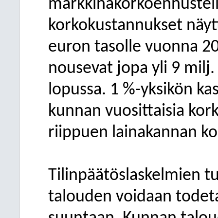
markkinakorkoennusteil
korkokustannukset näyttä
euron tasolle vuonna 2
nousevat jopa yli 9 mi
lopussa. 1 %-yksikön ka
kunnan vuosittaisia kor
riippuen lainakannan ko
Tilinpäätöslaskelmien 
talouden voidaan todet