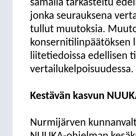
samalla tarkasteltu edel
jonka seurauksena vert
tullut muutoksia. Muut
konsernitilinpäätöksen l
liitetiedoissa edellisen 
vertailukelpoisuudessa.
Kestävän kasvun NUUK
Nurmijärven kunnanvalt