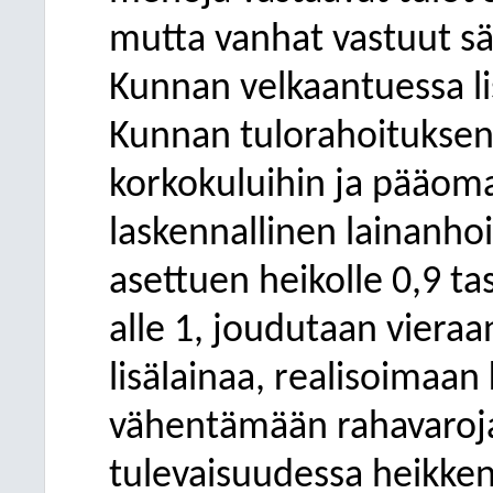
mutta vanhat vastuut säi
Kunnan velkaantuessa l
Kunnan tulorahoituksen 
korkokuluihin ja pääom
laskennallinen lainanho
asettuen heikolle 0,9 t
alle 1, joudutaan vier
lisälainaa, realisoimaa
vähentämään rahavaroja
tulevaisuudessa heikken