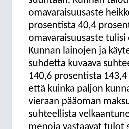
suuntaan. Kunnan talou
omavaraisuusaste heikk
prosentista 40,4 prosen
omavaraisuusaste tulisi 
Kunnan lainojen ja käyte
suhdetta kuvaava suhtee
140,6 prosentista 143,4
että kuinka paljon kunnan
vieraan pääoman maksuu
suhteellista velkaantun
menoja vastaavat tulot si