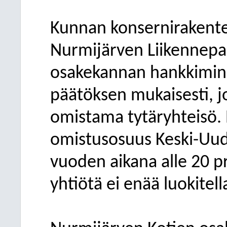
Kunnan konsernirakente
Nurmijärven Liikennepa
osakekannan hankkimine
päätöksen mukaisesti, jo
omistama tytäryhteisö.
omistusosuus Keski-Uud
vuoden aikana alle 20 p
yhtiötä ei enää luokitel