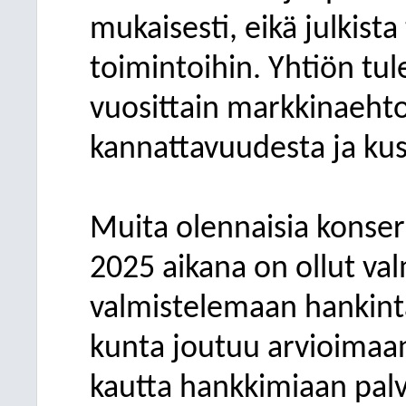
mukaisesti, eikä julkist
toimintoihin. Yhtiön tu
vuosittain markkinaeht
kannattavuudesta ja ku
Muita olennaisia konse
2025 aikana on ollut v
valmistelemaan hankint
kunta joutuu arvioimaa
kautta hankkimiaan palve