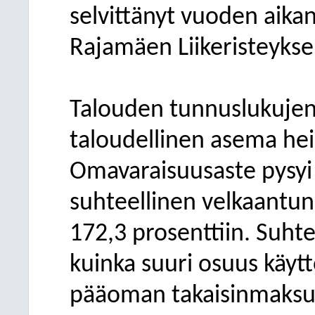
selvittänyt vuoden aika
Rajamäen Liikeristeyksen
Talouden tunnuslukujen
taloudellinen asema hei
Omavaraisuusaste pysyi 
suhteellinen velkaantun
172,3 prosenttiin. Suht
kuinka suuri osuus käyttö
pääoman takaisinmaksuu