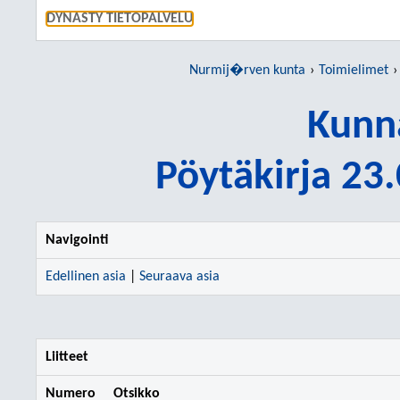
SIIRRY S
DYNASTY TIETOPALVELU
Nurmij�rven kunta
Toimielimet
Kunn
Pöytäkirja 23
Navigointi
Edellinen asia
|
Seuraava asia
Liitteet
Numero
Otsikko