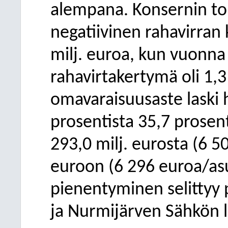
alempana. Konsernin toi
negatiivinen rahavirran 
milj. euroa, kun vuonna
rahavirtakertymä oli 1,3
omavaraisuusaste laski
prosentista 35,7 prosent
293,0 milj. eurosta (6 5
euroon (6 296 euroa/as
pienentyminen selittyy 
ja Nurmijärven Sähkön 