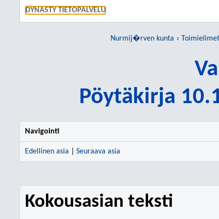
SIIRRY S
DYNASTY TIETOPALVELU
Nurmij�rven kunta
Toimielime
Va
Pöytäkirja 10
Navigointi
Edellinen asia
|
Seuraava asia
Kokousasian teksti