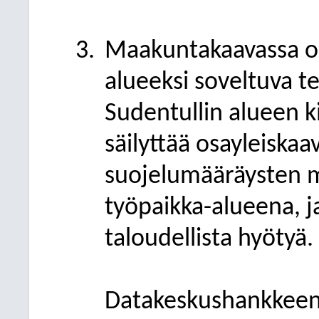
Maakuntakaavassa on
alueeksi soveltuva te
Sudentullin alueen k
säilyttää osayleiska
suojelumääräysten m
työpaikka-alueena, j
taloudellista hyötyä.
Datakeskushankkeen 