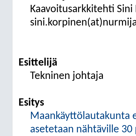
Kaavoitusarkkitehti Sini
sini.korpinen(at)nurmijar
Esittelijä
Tekninen johtaja
Esitys
Maankäyttölautakunta es
asetetaan nähtäville 30