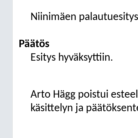
Niinimäen palautuesity
Päätös
Esitys hyväksyttiin.
Arto Hägg poistui estee
käsittelyn ja päätöksent