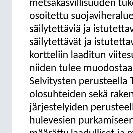
metsäkasvillisuuden tu
osoitettu suojaviheraluet
säilytettäviä ja istutetta
säilytettävät ja istutett
kortteliin laaditun viit
niiden tulee muodostaa 
Selvitysten perusteella 
olosuhteiden sekä rake
järjestelyiden perustee
hulevesien purkamiseen