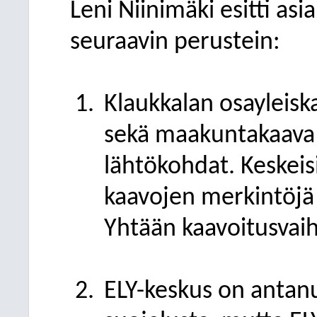
Leni Niinimäki esitti as
seuraavin perustein:
Klaukkalan osayleis
sekä maakuntakaava
lähtökohdat. Keskeis
kaavojen merkintöjä 
Yhtään kaavoitusvaiht
ELY-keskus on antanu