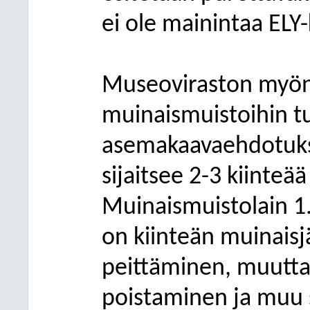
ei ole mainintaa ELY
Museoviraston myön
muinaismuistoihin t
asemakaavaehdotukse
sijaitsee 2-3 kiinteä
Muinaismuistolain 1
on kiinteän muinais
peittäminen, muutta
poistaminen ja muu s