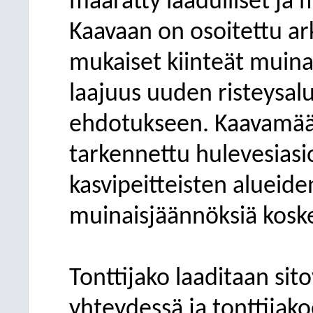
määrätty laadulliset ja 
Kaavaan on osoitettu ar
mukaiset kiinteät muina
laajuus uuden risteysal
ehdotukseen. Kaavamäär
tarkennettu hulevesiasio
kasvipeitteisten alueide
muinaisjäännöksiä kosk
Tonttijako laaditaan si
yhteydessä ja tonttijak