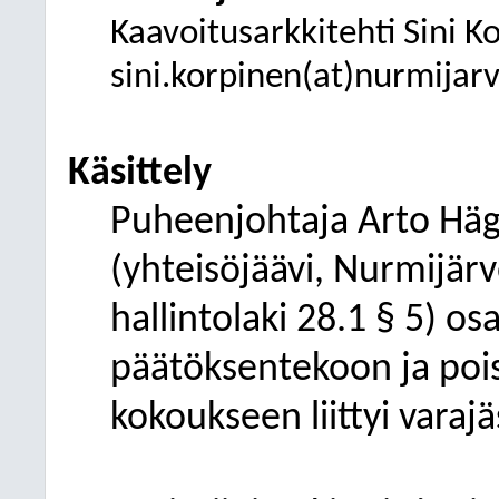
Kaavoitusarkkitehti Sini K
sini.korpinen(at)nurmijarvi
Käsittely
Puheenjohtaja Arto Hägg
(yhteisöjäävi, Nurmijär
hallintolaki 28.1 § 5) osa
päätöksentekoon ja pois
kokoukseen liittyi varaj