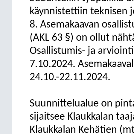
käynnistettiin teknisen 
8. Asemakaavan osallist
(AKL 63 §) on ollut näht
Osallistumis- ja arvioin
7.10.2024. Asemakaavalu
24.10.-22.11.2024.
Suunnittelualue on pinta
sijaitsee Klaukkalan ta
Klaukkalan Kehätien (m