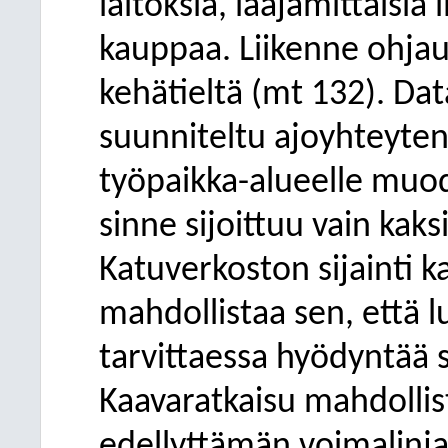
laitoksia, laajamittaisia l
kauppaa. Liikenne ohjau
kehätieltä (mt 132). Da
suunniteltu ajoyhteyten
työpaikka-alueelle muo
sinne sijoittuu vain kaks
Katuverkoston sijainti k
mahdollistaa sen, että l
tarvittaessa hyödyntää
Kaavaratkaisu mahdolli
edellyttämän voimalinjan