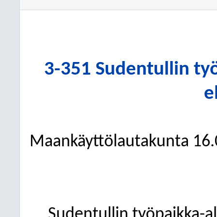
3-351 Sudentullin ty
e
Maankäyttölautakunta 16.
Sudentullin työpaikka-