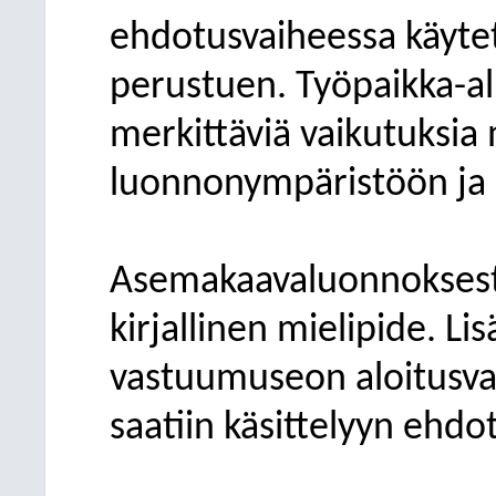
ehdotusvaiheessa käytett
perustuen. Työpaikka-al
merkittäviä vaikutuksia
luonnonympäristöön ja
Asemakaavaluonnoksesta 
kirjallinen mielipide. L
vastuumuseon aloitusvai
saatiin käsittelyyn ehdo