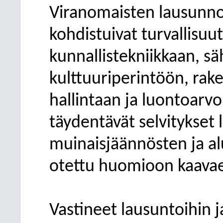
Viranomaisten lausunno
kohdistuivat turvallisuu
kunnallistekniikkaan, s
kulttuuriperintöön, rak
hallintaan ja luontoarv
täydentävät selvitykset
muinaisjäännösten ja a
otettu huomioon kaava
Vastineet lausuntoihin j