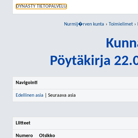
SIIRRY S
DYNASTY TIETOPALVELU
Nurmij�rven kunta
Toimielimet
Kunn
Pöytäkirja 22
Navigointi
Edellinen asia
| Seuraava asia
Liitteet
Numero
Otsikko