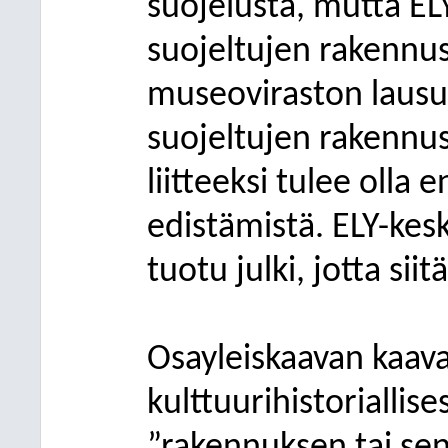
suojelusta, mutta EL
suojeltujen rakennu
museoviraston lausu
suojeltujen rakennu
liitteeksi tulee oll
edistämistä. ELY-kes
tuotu julki, jotta siitä
Osayleiskaavan kaa
kulttuurihistoriallis