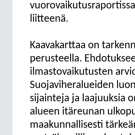
vuorovaikutusraportissa
liitteenä.
Kaavakarttaa on tarkenn
perusteella. Ehdotukse
ilmastovaikutusten arvio
Suojaviheralueiden luon
sijainteja ja laajuuksia
alueen itäreunan ulkopuo
maakunnallisesti tärkeä