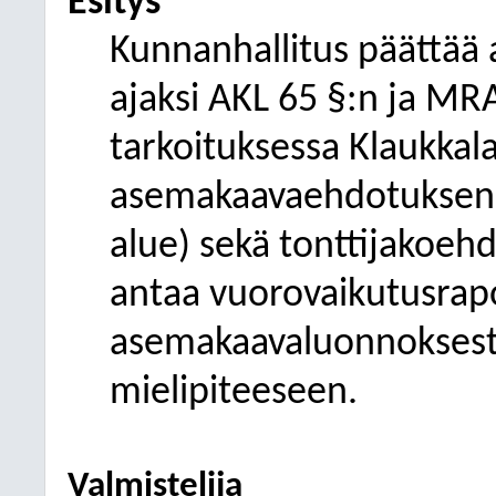
Esitys
Kunnanhallitus päättää 
ajaksi AKL 65 §:n ja MR
tarkoituksessa Klaukkal
asemakaavaehdotuksen (
alue) sekä tonttijakoehd
antaa vuorovaikutusrapo
asemakaavaluonnoksesta
mielipiteeseen.
Valmistelija