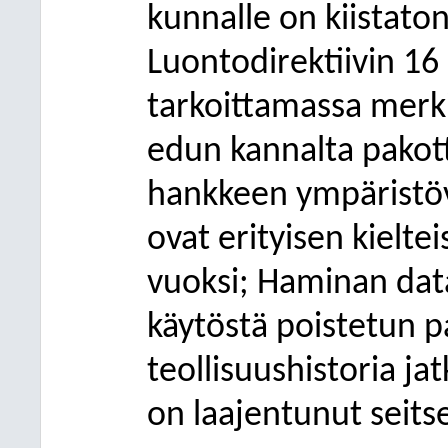
kunnalle on kiistato
Luontodirektiivin 16
tarkoittamassa merki
edun kannalta pakott
hankkeen ympäristöv
ovat erityisen kielte
vuoksi; Haminan dat
käytöstä poistetun p
teollisuushistoria ja
on laajentunut seits