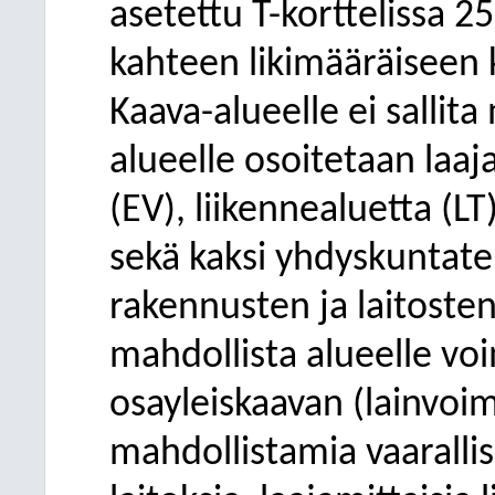
asetettu T-korttelissa 25
kahteen likimääräiseen
Kaava-alueelle ei sallit
alueelle osoitetaan laaj
(EV), liikennealuetta (LT
sekä kaksi yhdyskuntate
rakennusten ja laitosten
mahdollista alueelle vo
osayleiskaavan (lainvoi
mahdollistamia vaarallis