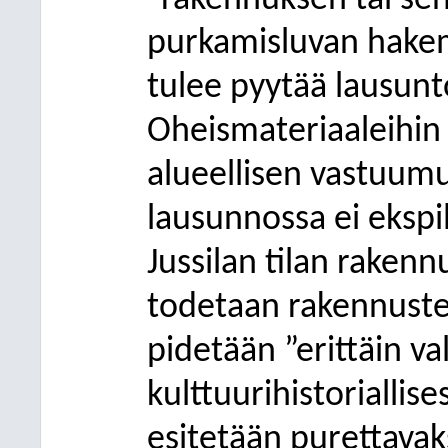
”rakennuksen tai se
purkamisluvan hake
tulee pyytää lausun
Oheismateriaaleihin
alueellisen vastuum
lausunnossa ei ekspili
Jussilan tilan rakenn
todetaan rakennuste
pidetään ”erittäin va
kulttuurihistoriallis
esitetään purettavak