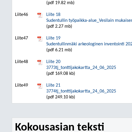
(pdf 19.82 mb)
Liite46
Liite 18
Sudentullin työpaikka-alue_Vesilain mukaise
(pdf 2.27 mb)
Liite47
Liite 19
Sudentullinmäki arkeologinen inventointi 202
(pdf 6.21 mb)
Liite48
Liite 20
3773tj_tonttijakokartta_24_06_2025
(pdf 169.08 kb)
Liite49
Liite 21
3774tj_tonttijakokartta_24_06_2025
(pdf 249.10 kb)
Kokousasian teksti