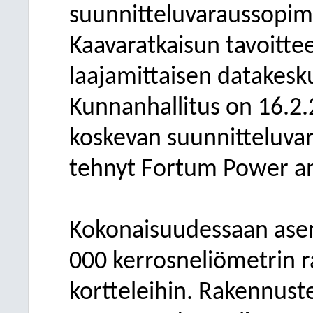
suunnitteluvaraussopim
Kaavaratkaisun tavoitte
laajamittaisen datakesku
Kunnanhallitus on 16.2.
koskevan suunnitteluva
tehnyt Fortum Power an
Kokonaisuudessaan ase
000 kerrosneliömetrin r
kortteleihin. Rakennus