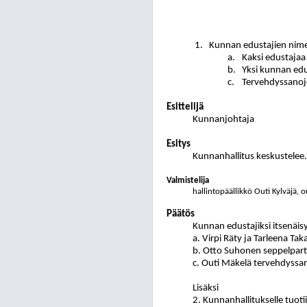
Kunnan edustajien nime
Kaksi edustajaa
Yksi kunnan edu
Tervehdyssanoj
Esittelijä
Kunnanjohtaja
Esitys
Kunnanhallitus keskustelee.
Valmistelija
hallintopäällikkö Outi Kylväjä, o
Päätös
Kunnan edustajiksi itsenäis
a. Virpi Räty ja Tarleena Ta
b. Otto Suhonen seppelpart
c.
Outi Mäkelä tervehdyssan
Lisäksi
2. Kunnanhallitukselle tuo