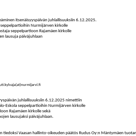
äminen itsenäisyyspäivän juhlallisuuksiin 6.12.2025.
 seppelpartioihin Nurmijärven kirkolle
staja seppelpartioon Rajamäen kirkolle
en lausuja päiväjuhlaan
uti.kylvaja(at)nurmijarvi.fi
yyspäivän juhlallisuuksiin 6.12.2025 nimettiin
kalo-Eskola seppelpartioihin Nurmijärven kirkolle
ioon Rajamäen kirkolle sekä
ojen lausujaksi päiväjuhlaan.
tiin tiedoksi Vaasan hallinto-oikeuden päätös Rudus Oy:n Mäntymäen tuota