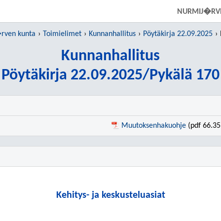
SIIRRY SUORAAN PÄÄSISÄLTÖÖN
NURMIJ�RV
rven kunta
Toimielimet
Kunnanhallitus
Pöytäkirja 22.09.2025
Kunnanhallitus
Pöytäkirja 22.09.2025/Pykälä 170
Muutoksenhakuohje
(pdf 66.35
Kehitys- ja keskusteluasiat