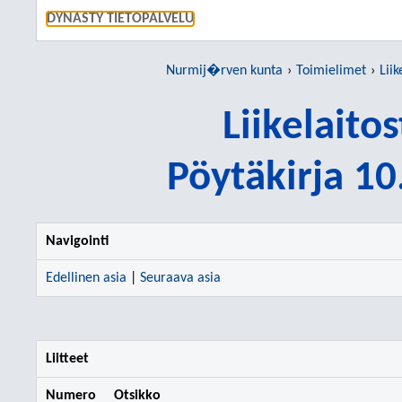
SIIRRY S
DYNASTY TIETOPALVELU
Nurmij�rven kunta
Toimielimet
Liik
Liikelaito
Pöytäkirja 1
Navigointi
Edellinen asia
|
Seuraava asia
Liitteet
Numero
Otsikko