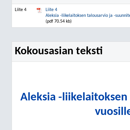
Liite 4
Liite 4
Aleksia -liikelaitoksen talousarvio ja -suunn
(pdf 70.54 kb)
Kokousasian teksti
Aleksia -liikelaitokse
vuosil