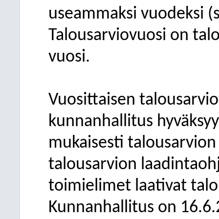
useammaksi vuodeksi (s
Talousarviovuosi on ta
vuosi.
Vuosittaisen talousarvi
kunnanhallitus hyväksy
mukaisesti talousarvion
talousarvion laadintaohj
toimielimet laativat ta
Kunnanhallitus on 16.6