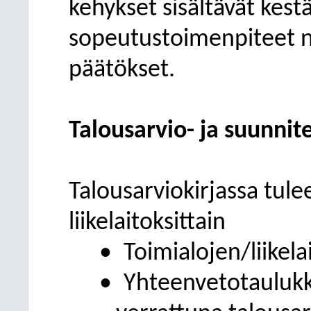
kehykset sisältävät ke
sopeutustoimenpiteet nii
päätökset.
Talousarvio- ja suunni
Talousarviokirjassa tulee
liikelaitoksittain
•
Toimialojen/liikela
•
Yhteenvetotaulukk