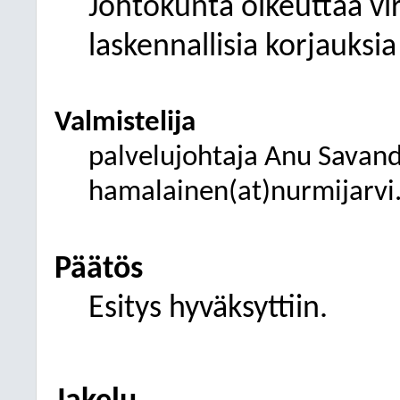
Johtokunta oikeuttaa vi
laskennallisia korjauksia
Valmistelija
palvelujohtaja Anu Savan
hamalainen(at)nurmijarvi.
Päätös
Esitys hyväksyttiin.