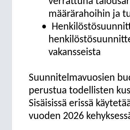
verrattuna talousar
määrärahoihin ja tu
•
Henkilöstösuunnitt
henkilöstösuunnitt
vakansseista
Suunnitelmavuosien bud
perustua todellisten ku
Sisäisissä erissä käyte
vuoden 2026 kehyksess