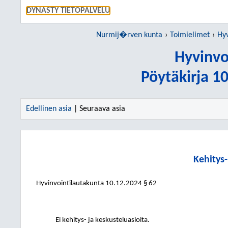
SIIRRY S
DYNASTY TIETOPALVELU
Nurmij�rven kunta
Toimielimet
Hyv
Hyvinvo
Pöytäkirja 1
Edellinen asia
| Seuraava asia
Kehitys-
Hyvinvointilautakunta
10.12.2024
§ 62
Ei kehitys- ja keskusteluasioita.