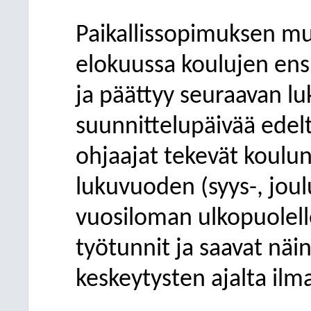
Paikallissopimuksen mu
elokuussa koulujen en
ja päättyy seuraavan 
suunnittelupäivää edel
ohjaajat tekevät koulun
lukuvuoden (syys-, joul
vuosiloman ulkopuolell
työtunnit ja saavat näi
keskeytysten ajalta ilma