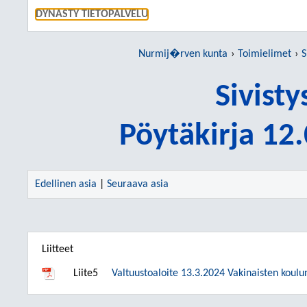
SIIRRY S
DYNASTY TIETOPALVELU
Nurmij�rven kunta
Toimielimet
S
Sivist
Pöytäkirja 12
Edellinen asia
|
Seuraava asia
Liitteet
Liite5
Valtuustoaloite 13.3.2024 Vakinaisten koulu