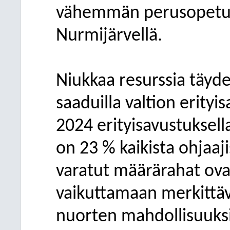
vähemmän perusopetuks
Nurmijärvellä.
Niukkaa resurssia täyd
saaduilla valtion erity
2024 erityisavustuksella
on 23 % kaikista ohjaaji
varatut määrärahat ov
vaikuttamaan merkittävä
nuorten mahdollisuuksi