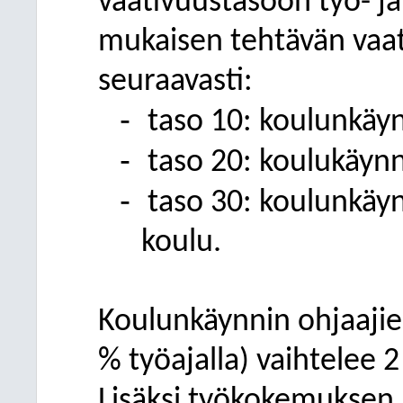
vaativuustasoon työ- j
mukaisen tehtävän vaat
seuraavasti:
-
taso 10: koulunkäyn
-
taso 20: koulukäynni
-
taso 30: koulunkäynn
koulu.
Koulunkäynnin ohjaajie
% työajalla) vaihtelee 
Lisäksi työkokemuksen