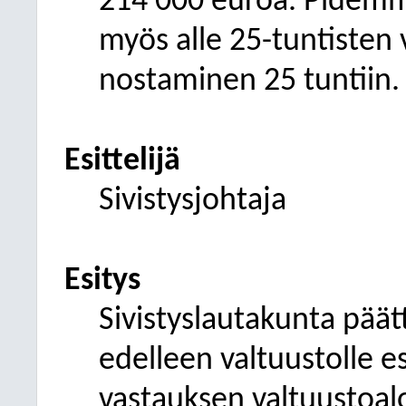
214 000 euroa. Pidemmäl
myös alle 25-tuntisten
nostaminen 25 tuntiin.
Esittelijä
Sivistysjohtaja
Esitys
Sivistyslautakunta päät
edelleen valtuustolle e
vastauksen valtuustoal