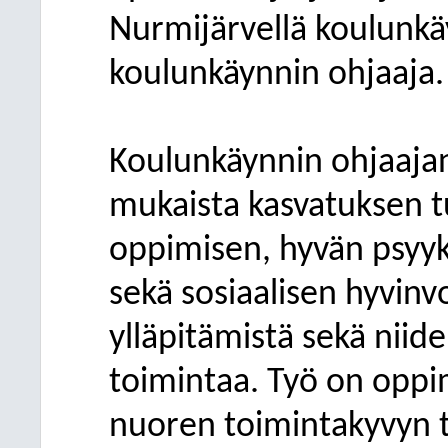
Nurmijärvellä koulunkä
koulunkäynnin ohjaaja.
Koulunkäynnin ohjaajan
mukaista kasvatuksen t
oppimisen, hyvän psyyk
sekä sosiaalisen hyvinv
ylläpitämistä sekä niide
toimintaa. Työ on oppi
nuoren toimintakyvyn 