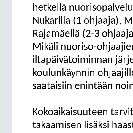
hetkellä nuorisopalvelu
Nukarilla (1 ohjaaja), 
Rajamäellä (2-3 ohjaaja
Mikäli nuoriso-ohjaajie
iltapäivätoiminnan järje
koulunkäynnin ohjaajil
saataisiin enintään noi
Kokoaikaisuuteen tarvit
takaamisen lisäksi haa