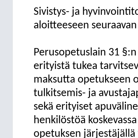
Sivistys- ja hyvinvointi
aloitteeseen seuraavan
Perusopetuslain 31 §:
erityistä tukea tarvitse
maksutta opetukseen os
tulkitsemis- ja avustaj
sekä erityiset apuvälin
henkilöstöä koskevassa 
opetuksen järjestäjällä 