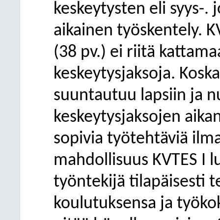
keskeytysten eli syys-. 
aikainen työskentely. 
(38 pv.) ei riitä kattam
keskeytysjaksoja. Kosk
suuntautuu lapsiin ja nu
keskeytysjaksojen aikana
sopivia työtehtäviä ilm
mahdollisuus KVTES I lu
työntekijä tilapäisesti 
koulutuksensa ja työk