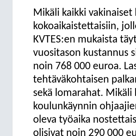
Mikäli kaikki vakinaise
kokoaikaistettaisiin, jol
KVTES:en mukaista täyt
vuositason kustannus si
noin 768 000 euroa. L
tehtäväkohtaisen palka
sekä lomarahat. Mikäli 
koulunkäynnin ohjaaji
oleva työaika nostettai
olisivat noin 290 000 e