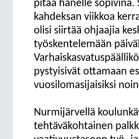
pitää hänelle sopivina. 
kahdeksan viikkoa kerr
olisi siirtää ohjaajia ke
työskentelemään päiväk
Varhaiskasvatuspäällik
pystyisivät ottamaan e
vuosilomasijaisiksi noi
Nurmijärvellä koulunkä
tehtäväkohtainen palkka