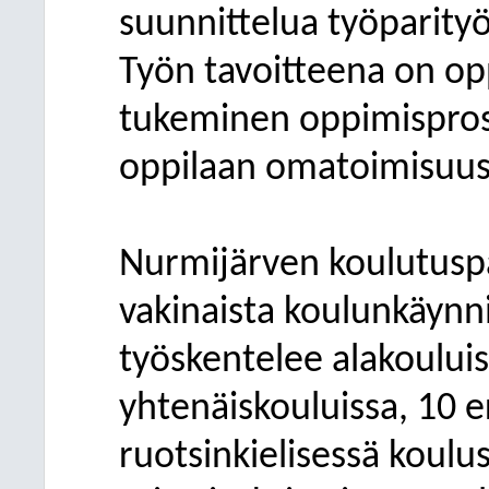
suunnittelua työparity
Työn tavoitteena on op
tukeminen oppimisproses
oppilaan omatoimisuus 
Nurmijärven koulutuspa
vakinaista koulunkäynni
työskentelee alakouluis
yhtenäiskouluissa, 10 er
ruotsinkielisessä koulu