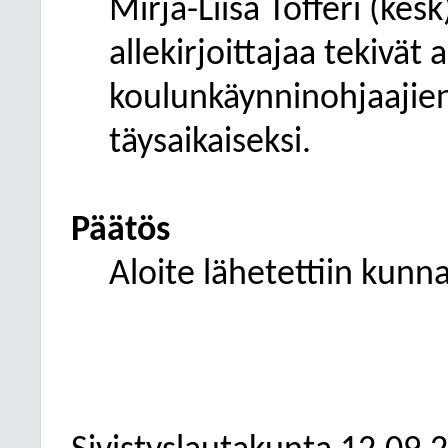
Mirja-Liisa Tofferi (kes
allekirjoittajaa tekivät 
koulunkäynninohjaajie
täysaikaiseksi.
Päätös
Aloite lähetettiin kunna