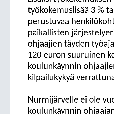
työkokemuslisää 3 % ta
perustuvaa henkilökoht
paikallisten järjestely
ohjaajien täyden työaja
120 euron suuruinen ko
koulunkäynnin ohjaajie
kilpailukykyä verrattun
Nurmijärvelle ei ole vu
koulunkäynnin ohjaajan