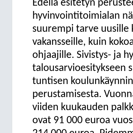
Edellä esitetyn perusteel
hyvinvointitoimialan 
suurempi tarve uusille
vakansseille, kuin koko
ohjaajille. Sivistys- ja
talousarvioesitykseen 
tuntisen koulunkäynnin
perustamisesta. Vuonn
viiden kuukauden palk
ovat 91 000 euroa vuos