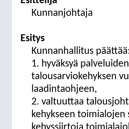
Esittelijä
Kunnanjohtaja
Esitys
Kunnanhallitus päättää
1. hyväksyä palveluide
talousarviokehyksen vu
laadintaohjeen,
2. valtuuttaa talousjoh
kehykseen toimialojen se
kehyssiirtoja toimialajoh