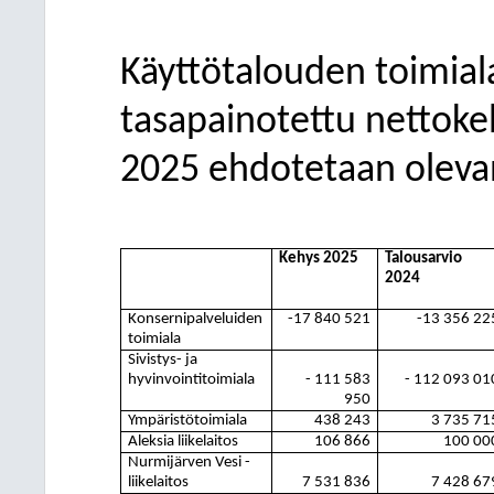
Käyttötalouden toimiala
tasapainotettu nettoke
2025 ehdotetaan oleva
Kehys 2025
Talousarvio
2024
Konsernipalveluiden
-17
840 521
-13
356 22
toimiala
Sivistys- ja
hyvinvointitoimiala
- 111
583
- 112
093 01
950
Ympäristötoimiala
438 243
3
735 71
Aleksia liikelaitos
106 866
100 00
Nurmijärven Vesi -
liikelaitos
7
531 836
7
428 67