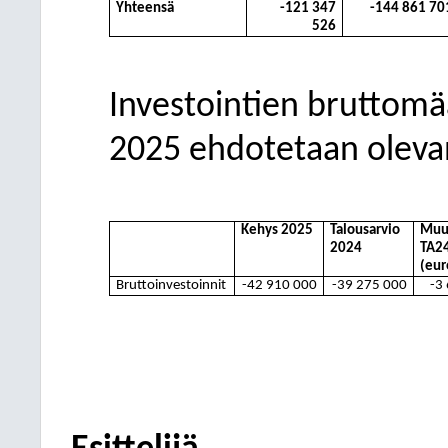
Yhteensä
-121
347
-144
861 70
526
Investointien bruttom
2025
ehdotetaan oleva
Kehys 2025
Talousarvio
Muu
2024
TA2
(eur
Bruttoinvestoinnit
-42
910 000
-39
275 000
-3