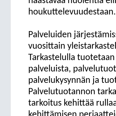
haastavaa huolehtia el
houkuttelevuudestaan.
Palveluiden järjestämi
vuosittain yleistarkast
Tarkastelulla tuotetaan
palveluista, palvelutu
palvelukysynnän ja tuo
Palvelutuotannon tarka
tarkoitus kehittää rull
kehittämisen periaatte