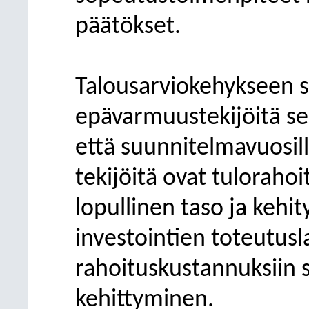
päätökset.
Talousarviokehykseen si
epävarmuustekijöitä se
että suunnitelmavuosil
tekijöitä ovat tuloraho
lopullinen taso ja kehi
investointien toteutusl
rahoituskustannuksiin 
kehittyminen.