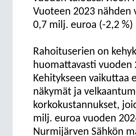
Vuoteen 2023 nähden v
0,7 milj. euroa (-2,2 %
Rahoituserien on kehyk
huomattavasti vuoden 
Kehitykseen vaikuttaa e
näkymät ja velkaantumi
korkokustannukset, joi
milj. euroa vuoden 202
Nurmijärven Sähkön m