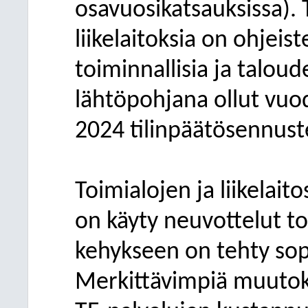
osavuosikatsauksissa). 
liikelaitoksia on ohjei
toiminnallisia ja taloud
lähtöpohjana ollut vuo
2024 tilinpäätösennuste 
Toimialojen ja liikelai
on käyty neuvottelut to
kehykseen on tehty sop
Merkittävimpiä muutoks