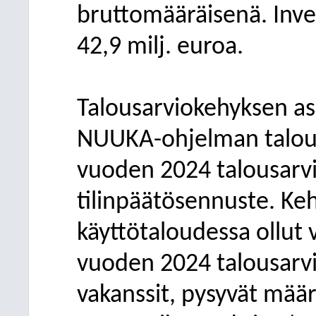
bruttomääräisenä. Inve
42,9 milj. euroa.
Talousarviokehyksen a
NUUKA-ohjelman taloud
vuoden 2024 talousarv
tilinpäätösennuste. Ke
käyttötaloudessa ollut 
vuoden 2024 talousarv
vakanssit, pysyvät mä