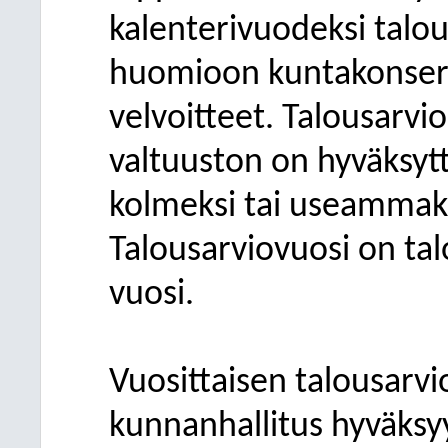
kalenterivuodeksi talo
huomioon
kuntakonser
velvoitteet. Talousarv
valtuuston on hyväksyt
kolmeksi tai useammaks
Talousarviovuosi on t
vuosi.
Vuosittaisen talousarvi
kunnanhallitus hyväks