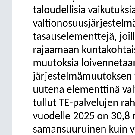
taloudellisia vaikutuksi
valtionosuusjärjestelmä
tasauselementtejä, joil
rajaamaan kuntakohtais
muutoksia loivennetaan
järjestelmämuutoksen t
uutena elementtinä va
tullut TE-palvelujen ra
vuodelle 2025 on 30,8 m
samansuuruinen kuin 