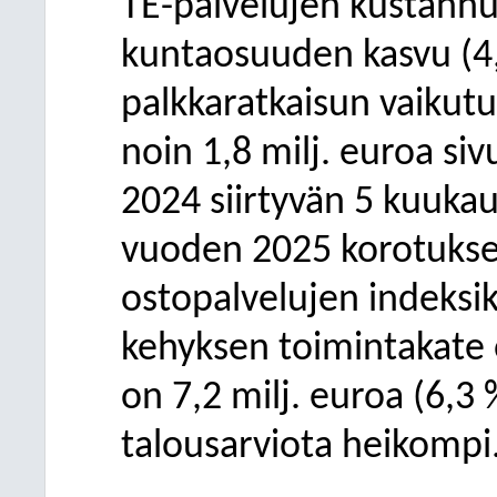
TE-palvelujen kustannu
kuntaosuuden kasvu (4,
palkkaratkaisun vaikutu
noin 1,8 milj. euroa si
2024 siirtyvän 5 kuuka
vuoden 2025 korotukset
ostopalvelujen indeksi
kehyksen toimintakate o
on 7,2 milj. euroa (6,3
talousarviota heikompi