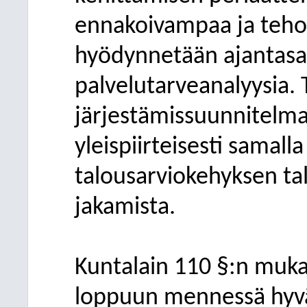
ennakoivampaa ja teho
hyödynnetään ajantasai
palvelutarveanalyysia. 
järjestämissuunnitelm
yleispiirteisesti samall
talousarviokehyksen tal
jakamista.
Kuntalain 110 §:n muk
loppuun mennessä hyvä