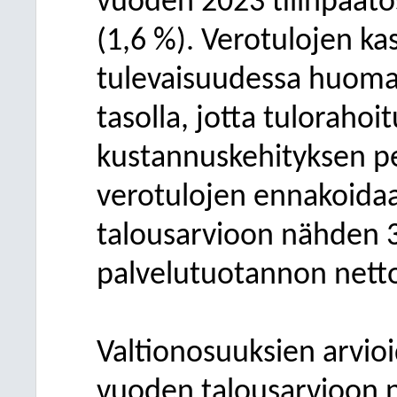
vuoden 2023 tilinpäätös
(1,6 %). Verotulojen kas
tulevaisuudessa huoma
tasolla, jotta tuloraho
kustannuskehityksen p
verotulojen ennakoida
talousarvioon nähden 3
palvelutuotannon netto
Valtionosuuksien arvio
vuoden talousarvioon n