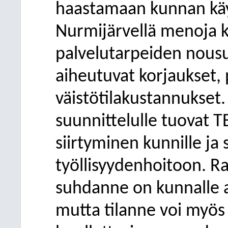
haastamaan kunnan käy
Nurmijärvellä menoja k
palvelutarpeiden nousu
aiheutuvat korjaukset, 
väistötilakustannukse
suunnittelulle tuovat T
siirtyminen kunnille ja
työllisyydenhoitoon. R
suhdanne on kunnalle ai
mutta tilanne voi myö