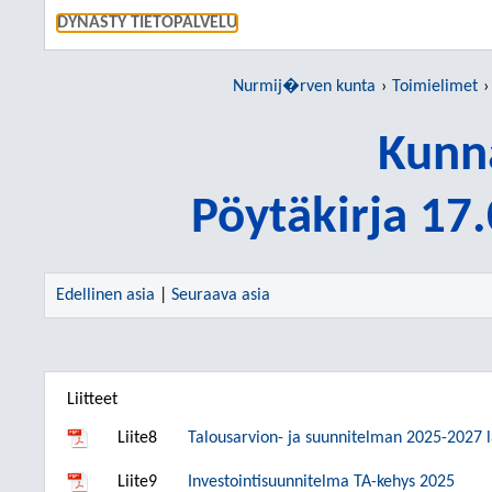
SIIRRY S
DYNASTY TIETOPALVELU
Nurmij�rven kunta
Toimielimet
Kunn
Pöytäkirja 17
Edellinen asia
|
Seuraava asia
Liitteet
Liite8
Talousarvion- ja suunnitelman 2025-2027 
Liite9
Investointisuunnitelma TA-kehys 2025