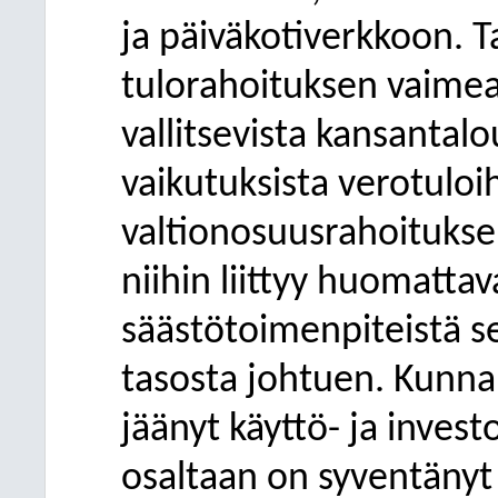
ja päiväkotiverkkoon. 
tulorahoituksen vaimea 
vallitsevista kansantal
vaikutuksista verotuloi
valtionosuusrahoitukse
niihin liittyy huomatta
säästötoimenpiteistä s
tasosta johtuen. Kunna
jäänyt käyttö- ja invest
osaltaan on syventänyt