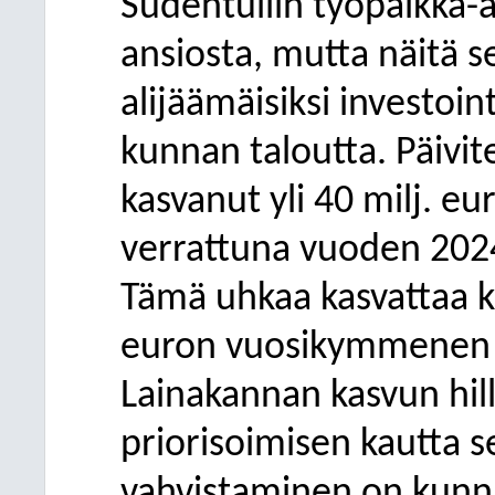
Sudentullin työpaikka-
ansiosta, mutta näitä 
alijäämäisiksi investoin
kunnan taloutta. Päivit
kasvanut yli 40 milj. e
verrattuna vuoden 2024
Tämä uhkaa kasvattaa k
euron vuosikymmenen
Lainakannan kasvun hill
priorisoimisen kautta 
vahvistaminen on kunn