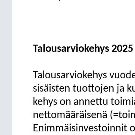
Talousarviokehys 2025
Talousarviokehys vuodel
sisäisten tuottojen ja 
kehys on annettu toimial
nettomääräisenä (=toim
Enimmäisinvestoinnit o