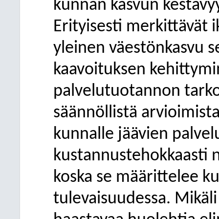
kunnan kasvun kestävy
Erityisesti
merkittävät 
yleinen väestönkasvu 
kaavoituksen kehittymi
palvelutuotannon tark
säännöllistä arvioimis
kunnalle jäävien palvel
kustannustehokkaasti 
koska se määrittelee k
tulevaisuudessa. Mikäli