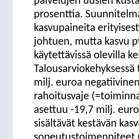
palvelujen uusien kust
prosenttia. Suunnitelm
kasvupaineita erityisest
johtuen, mutta kasvu p
käytettävissä olevilla ke
Talousarviokehyksessä 
milj. euroa negatiivine
rahoitusvaje (=toiminna
asettuu -19,7 milj. eur
sisältävät kestävän k
sopeutustoimenpiteet ni