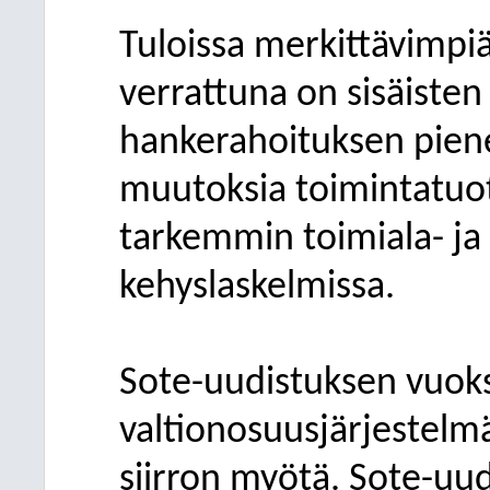
Tuloissa merkittävimp
verrattuna on sisäisten
hankerahoituksen pien
muutoksia toimintatuoto
tarkemmin toimiala- ja l
kehyslaskelmissa.
Sote-uudistuksen vuoks
valtionosuusjärjestelm
siirron myötä. Sote-uud