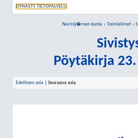
SIIRRY S
DYNASTY TIETOPALVELU
Nurmij�rven kunta
Toimielimet
S
Sivist
Pöytäkirja 23
Edellinen asia
| Seuraava asia