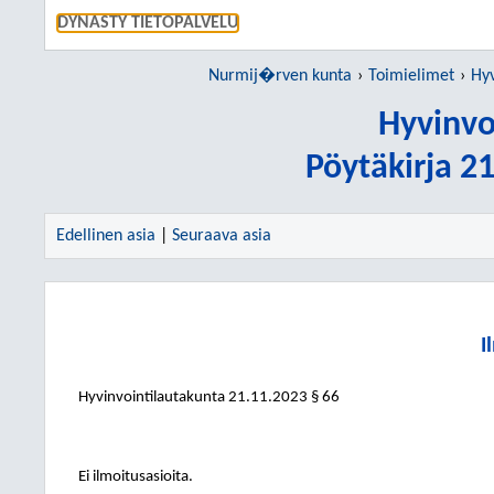
SIIRRY S
DYNASTY TIETOPALVELU
Nurmij�rven kunta
Toimielimet
Hyv
Hyvinvo
Pöytäkirja 2
Edellinen asia
|
Seuraava asia
I
Hyvinvointilautakunta
21.11.2023
§ 66
Ei ilmoitusasioita.