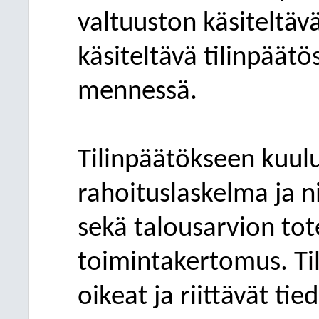
valtuuston käsiteltäv
käsiteltävä tilinpäät
mennessä.
Tilinpäätökseen kuulu
rahoituslaskelma ja ni
sekä talousarvion to
toimintakertomus. Ti
oikeat ja riittävät ti