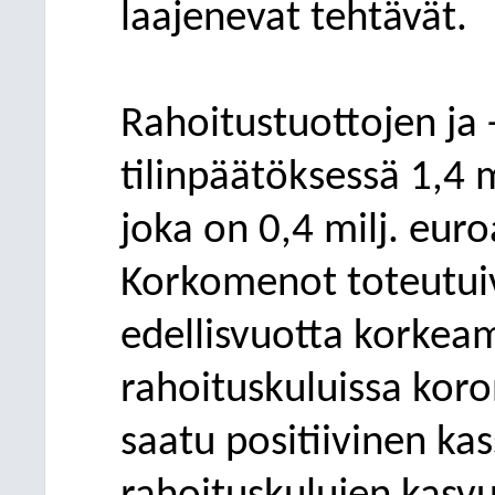
laajenevat tehtävät.
Rahoitustuottojen ja -
tilinpäätöksessä 1,
4
m
joka
on 0
,4
milj. euro
Korkomenot toteutui
edellisvuotta korkea
rahoituskuluissa kor
saatu positiivinen ka