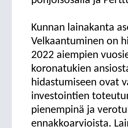
pohjoisosalla ja Pert
Kunnan
lainakanta as
Velkaantuminen
on h
202
2
aiempien vuosie
koronatukien
ansiost
hidastumiseen ovat v
investointien toteut
pienempinä ja verot
ennakkoarvioista.
La