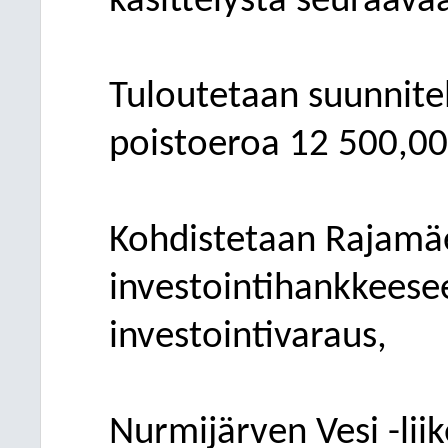
käsittelystä seuraava
Tuloutetaan suunnit
poistoeroa 12
500,00
Kohdistetaan Rajam
investointihankkeese
investointivaraus,
Nurmijärven Vesi -liik