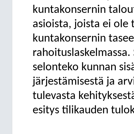
kuntakonsernin talout
asioista, joista ei ol
kuntakonsernin tasees
rahoituslaskelmassa. 
selonteko kunnan sis
järjestämi
sestä ja arv
tulevasta kehityksestä
esitys tilikauden tulo