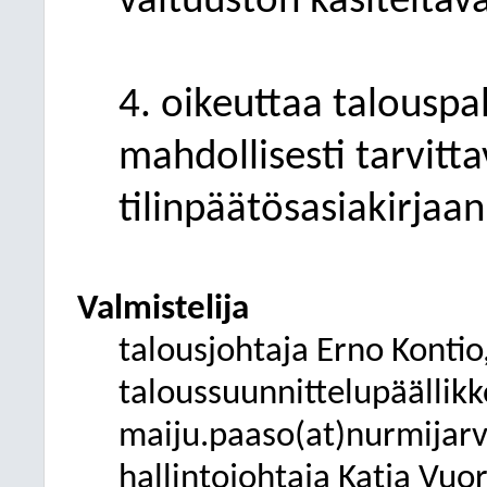
valtuuston käsiteltäv
4. oikeuttaa talousp
mahdollisesti tarvitta
tilinpäätösasiakirjaan
Valmistelija
talousjohtaja Erno Kontio
taloussuunnittelupäällikk
maiju.paaso(at)
nurmijarvi
hallintojohtaja Katja Vuo