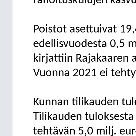
rahoituskulujen
kasvu
Poistot asettuivat
19,
edellisvuodesta 0,
5
m
kirjattiin Rajakaaren a
Vuonna 2021 ei tehty 
Kunnan tilikauden tul
Tilikauden tuloksesta
tehtävän
5,0
milj. eu