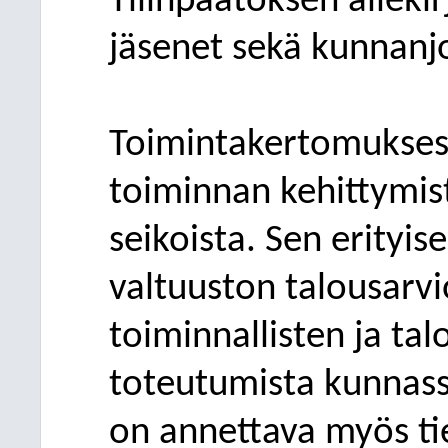
Tilinpäätöksen alleki
jäsenet sekä kunnanj
Toimintakertomukses
t
oiminnan kehittymist
seikoista. Sen erityis
valtuuston talousarv
toiminnallisten ja tal
toteutumista kunnassa
on annettava myös tie