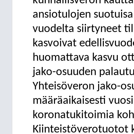
kunnallisveron kautta
ansiotulojen suotuisa 
vuodelta siirtyneet ti
kasvoivat edellisvuo
huomattava kasvu ot
jako-osuuden palautu
Yhteisöveron jako-osu
määräaikaisesti vuosi
koronatukitoimia kohd
Kiinteistöverotuotot 