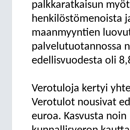
palkkaratkaisun myöt
henkilöstömenoista
j
maanmyyntien luovut
palvelutuotannossa 
edellisvuodesta oli
8,8
Verotuloja kertyi yht
Verotulot nousivat ed
euroa. Kasvusta noin