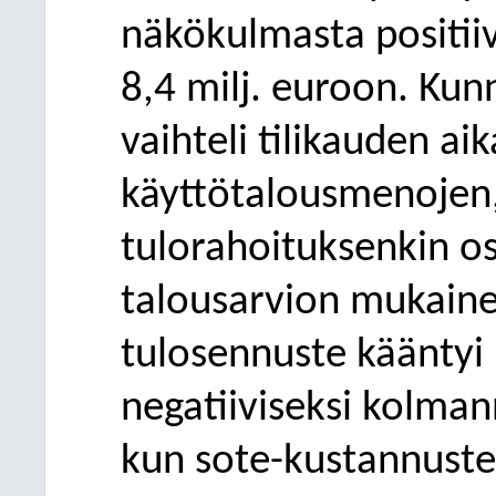
näkökulmasta positiiv
8,4 milj. euroon. Kun
vaihteli tilikauden ai
käyttötalousmenojen,
tulorahoituksenkin os
talousarvion mukain
tulosennuste kääntyi 
negatiiviseksi kolma
kun sote-kustannuste