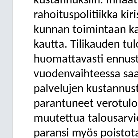
kustannuksiin.
Inflaa
rahoituspolitiikka kir
kunnan toimintaan k
kautta.
Tilikauden tul
huomattavasti ennus
vuodenvaihteessa saa
palvelu
jen
kustannus
parantuneet verotulo
muutettua talousarvi
paransi myös poistot