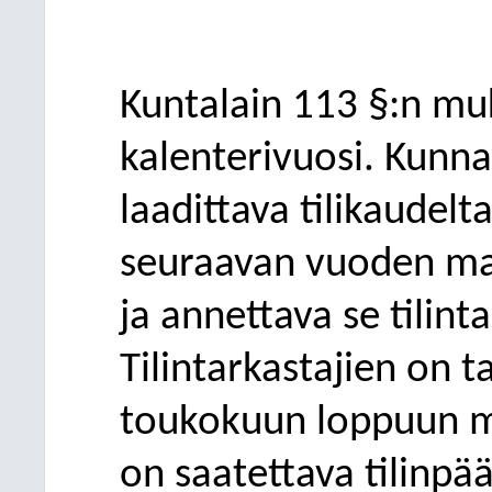
Kuntalain 113 §:n mu
kalenterivuosi.
Kunna
laadittava
tilikaudelt
seuraavan vuoden ma
ja annettava se tilint
Tilintarkastajien on t
toukokuun loppuun m
on saatettava tilin
pää