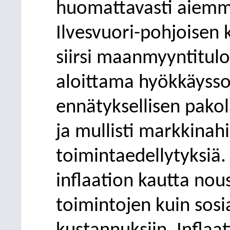
huomattavasti aiemmi
Ilvesvuori-pohjoisen k
siirsi maanmyyntitulot
aloittama hyökkäyss
ennätyksellisen pako
ja mullisti markkinahi
toimintaedellytyksiä. S
inflaation kautta no
toimintojen kuin sosia