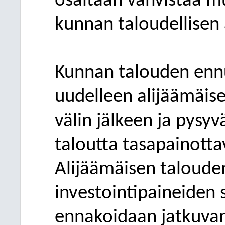
osaltaan vahvistaa m
kunnan taloudellisen
Kunnan talouden enn
uudelleen alij
äämäise
välin jälkeen ja pysy
taloutta tasapainotta
Alijäämäisen talouden
investointipaineiden
ennakoidaan jatkuva