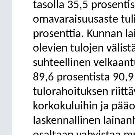
tasolla
35,5
prosent
i
omavaraisuusaste tuli
prosenttia. Kunnan la
olevien tulojen välis
suhteellinen velkaan
89,6
prosentista 90,9
tulorahoituksen riitt
korkokuluihin ja pää
laskennallinen lainan