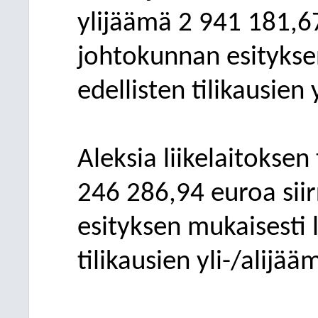
ylijäämä 2
941
181,67
johtokunnan esityksen
edellisten tilikausien y
Aleksia liikelaitoksen
246
286,94 euroa sii
esityksen mukaisesti l
tilikausien yli-/alijääm