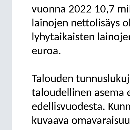
vuonna 2022 10,7 milj
lainojen
netto
lisäys o
lyhytaikaisten lainoje
euroa.
Talouden tunnuslukuj
taloudellinen asema e
edellisvuodesta. Kun
kuvaava omavaraisu