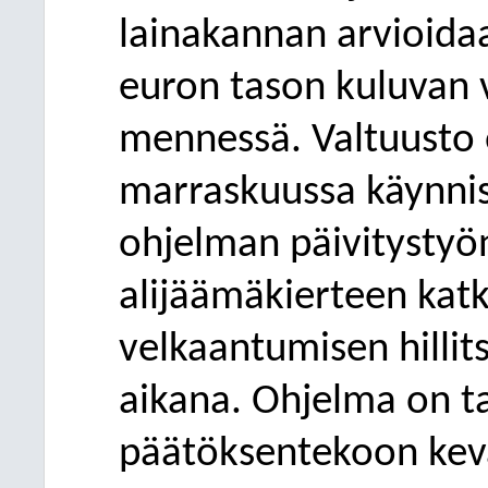
lainakannan arvio
ida
euron tason kuluvan
mennessä. Valtuusto
marraskuussa käynni
ohjelman päivitystyön
alijäämäkierteen kat
velkaantumisen hillit
aikana.
Ohjelma on t
päätöksentekoon kev