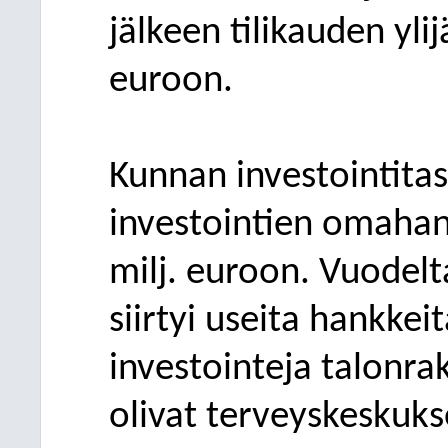
jälkeen tili
kauden yli
euroon.
Kunnan investointita
investointien omaha
milj. euroon. Vuodel
siirtyi
useita
hankkeit
investointeja talonr
olivat terveyskeskuk