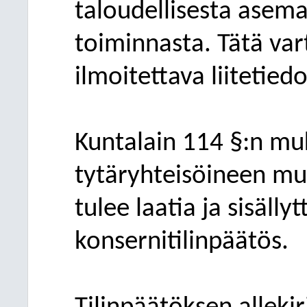
taloudellisesta asema
toiminnasta. Tätä vart
ilmoitettava liitetiedo
Kuntalain 114 §:n m
tytäryhteisöineen m
tulee laatia ja sisälly
konsernitilinpäätös.