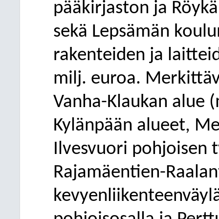
pääkirjaston ja Röyk
sekä Lepsämän koulu
rakenteiden ja laittei
milj. euroa. Merkittä
Vanha-Kl
aukan alue (
Kylänpään alueet, Me
Ilvesvuori pohjoisen 
Rajamäentien-Raalant
kevyenliikenteenväyl