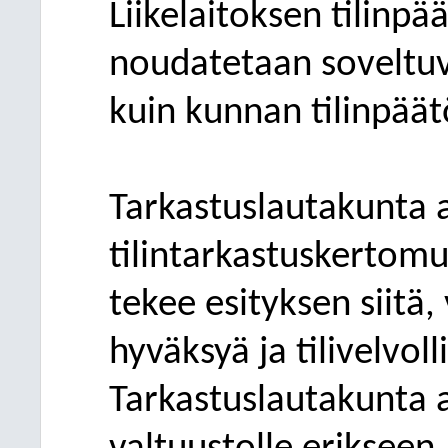
Liikelaitoksen tilinpä
noudatetaan soveltuv
kuin kunnan tilinpäät
Tarkastuslautakunta 
tilintarkastuskertomu
tekee esityksen siitä,
hyväksyä ja tilivelvol
Tarkastuslautakunta 