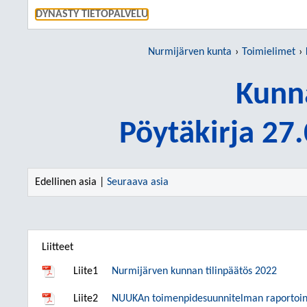
SIIRRY S
DYNASTY TIETOPALVELU
Nurmijärven kunta
Toimielimet
Kunn
Pöytäkirja 27
Edellinen asia |
Seuraava asia
Liitteet
Liite1
Nurmijärven kunnan tilinpäätös 2022
Liite2
NUUKAn toimenpidesuunnitelman raportoin