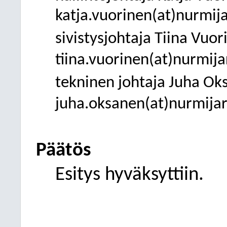
katja.vuorinen(at)
nurmijar
sivistysjohtaja Tiina Vuor
tiina.vuorinen(at)
nurmijar
tekninen johtaja Juha Ok
juha.oksanen(at)
nurmijarv
Päätös
Esitys hyväksyttiin.