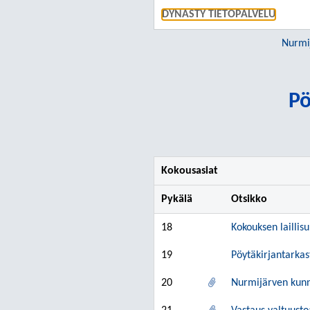
DYNASTY TIETOPALVELU
Nurmi
Pö
Kokousasiat
Pykälä
Otsikko
18
Kokouksen laillis
19
Pöytäkirjantarkas
20
Nurmijärven kunn