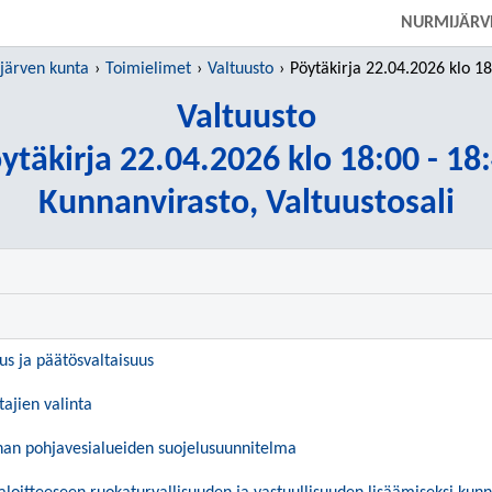
SIIRRY SUORAAN PÄÄSISÄLTÖÖN
NURMIJÄRV
järven kunta
Toimielimet
Valtuusto
Pöytäkirja 22.04.2026 klo 18:00 -
Valtuusto
ytäkirja 22.04.2026 klo 18:00 - 18
Kunnanvirasto, Valtuustosali
uus ja päätösvaltaisuus
tajien valinta
an pohjavesialueiden suojelusuunnitelma