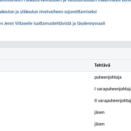
aloitteeseen ruokaturvallisuuden ja vastuullisuuden lisäämiseksi kunn
lakoulun ja yläkoulun nivelvaiheen sujuvoittamiseksi
Jenni Viitaselle luottamustehtävistä ja täydennysvaali
Tehtävä
puheenjohtaja
I varapuheenjohtaj
II varapuheenjohta
jäsen
jäsen