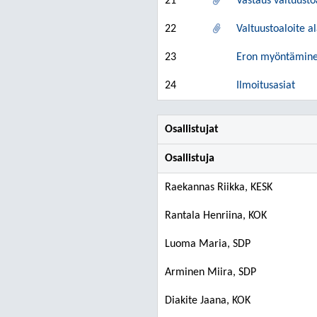
21
Vastaus valtuusto
22
Valtuustoaloite a
23
Eron myöntäminen 
24
Ilmoitusasiat
Osallistujat
Osallistuja
Raekannas Riikka, KESK
Rantala Henriina, KOK
Luoma Maria, SDP
Arminen Miira, SDP
Diakite Jaana, KOK