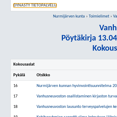
SIIRRY S
DYNASTY TIETOPALVELU
Nurmijärven kunta
Toimielimet
Va
Vanh
Pöytäkirja 13.04
Kokous
Kokousasiat
Pykälä
Otsikko
16
Nurmijärven kunnan hyvinvointisuunnitelma 2
17
Vanhusneuvoston osallistaminen kirjaston turva
18
Vanhusneuvoston lausunto terveyspalvelujen ke