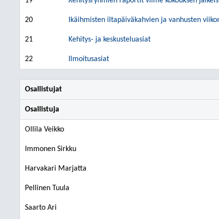
19
Kehitysryhmien raportit viime kokouksen jälkeis
20
Ikäihmisten iltapäiväkahvien ja vanhusten viik
21
Kehitys- ja keskusteluasiat
22
Ilmoitusasiat
Osallistujat
Osallistuja
Ollila Veikko
Immonen Sirkku
Harvakari Marjatta
Pellinen Tuula
Saarto Ari