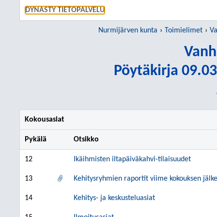
SIIRRY S
DYNASTY TIETOPALVELU
Nurmijärven kunta
Toimielimet
Va
Vanh
Pöytäkirja 09.03
Kokousasiat
Pykälä
Otsikko
12
Ikäihmisten iltapäiväkahvi-tilaisuudet
13
Kehitysryhmien raportit viime kokouksen jälke
14
Kehitys- ja keskusteluasiat