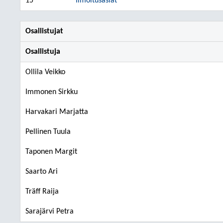
15
Ilmoitusasiat
Osallistujat
Osallistuja
Ollila Veikko
Immonen Sirkku
Harvakari Marjatta
Pellinen Tuula
Taponen Margit
Saarto Ari
Träff Raija
Sarajärvi Petra