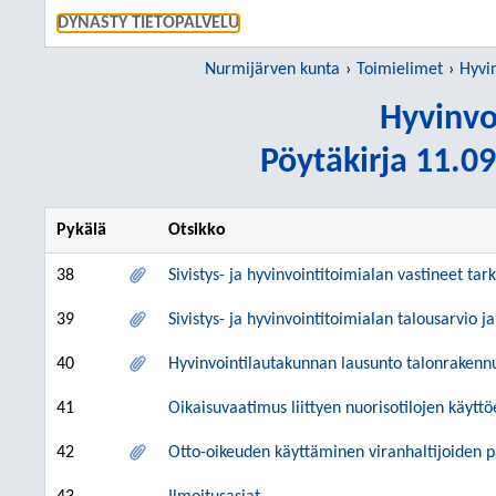
SIIRRY S
DYNASTY TIETOPALVELU
Nurmijärven kunta
Toimielimet
Hyvi
Hyvinvo
Pöytäkirja 11.09
Pykälä
Otsikko
38
Sivistys- ja hyvinvointitoimialan vastineet t
39
Sivistys- ja hyvinvointitoimialan talousarvio 
40
Hyvinvointilautakunnan lausunto talonrakenn
41
Oikaisuvaatimus liittyen nuorisotilojen käyttö
42
Otto-oikeuden käyttäminen viranhaltijoiden p