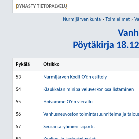
SIIRRY S
DYNASTY TIETOPALVELU
Nurmijärven kunta
Toimielimet
Va
Vanh
Pöytäkirja 18.12
Pykälä
Otsikko
53
Nurmijärven Kodit OY:n esittely
54
Klaukkalan minipalveluverkon osallistaminen
55
Hoivamme OY:n vierailu
56
Vanhusneuvoston toimintasuunnitelma ja talous
57
Seurantaryhmien raportit