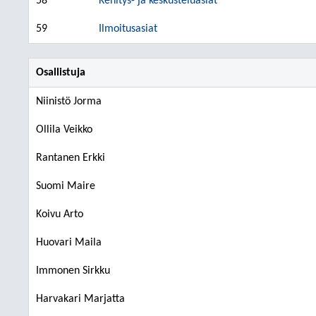
58
Kehitys- ja keskusteluasiat
59
Ilmoitusasiat
Osallistuja
Niinistö Jorma
Ollila Veikko
Rantanen Erkki
Suomi Maire
Koivu Arto
Huovari Maila
Immonen Sirkku
Harvakari Marjatta