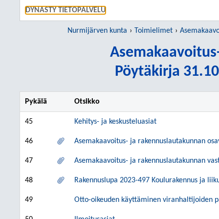
SIIRRY S
DYNASTY TIETOPALVELU
Nurmijärven kunta
Toimielimet
Asemakaavoitu
Asemakaavoitus-
Pöytäkirja 31.10
Pykälä
Otsikko
45
Kehitys- ja keskusteluasiat
46
Asemakaavoitus- ja rakennuslautakunnan osav
47
Asemakaavoitus- ja rakennuslautakunnan vast
48
Rakennuslupa 2023-497 Koulurakennus ja liiku
49
Otto-oikeuden käyttäminen viranhaltijoiden p