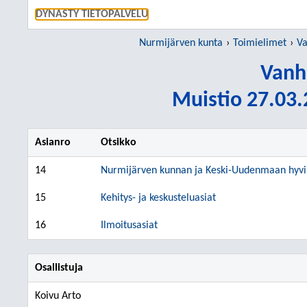
SIIRRY S
DYNASTY TIETOPALVELU
Nurmijärven kunta
Toimielimet
Va
Vanh
Muistio 27.03.
Asianro
Otsikko
14
Nurmijärven kunnan ja Keski-Uudenmaan hyvin
15
Kehitys- ja keskusteluasiat
16
Ilmoitusasiat
Osallistuja
Koivu Arto