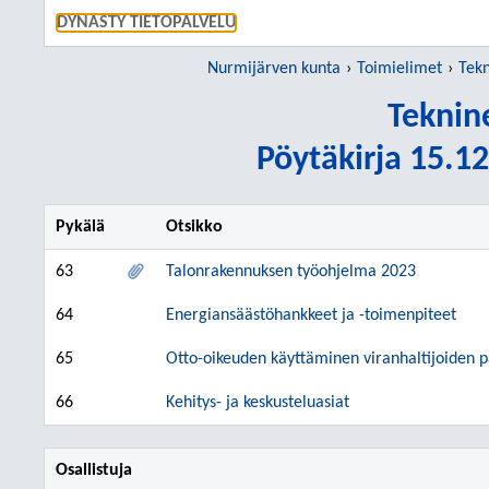
SIIRRY S
DYNASTY TIETOPALVELU
Nurmijärven kunta
Toimielimet
Tekn
Teknin
Pöytäkirja 15.12
Pykälä
Otsikko
63
Talonrakennuksen työohjelma 2023
64
Energiansäästöhankkeet ja -toimenpiteet
65
Otto-oikeuden käyttäminen viranhaltijoiden p
66
Kehitys- ja keskusteluasiat
Osallistuja